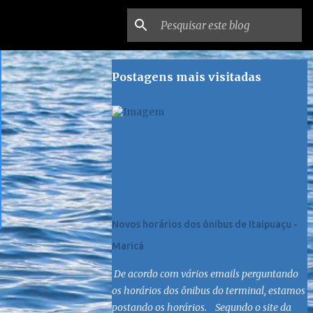
Postagens mais visitadas
Novos horários dos ônibus de Itaipuaçu -
Maricá
De acordo com vários emails perguntando
os horários dos ônibus do terminal, estamos
postando os horários. Segundo o site da