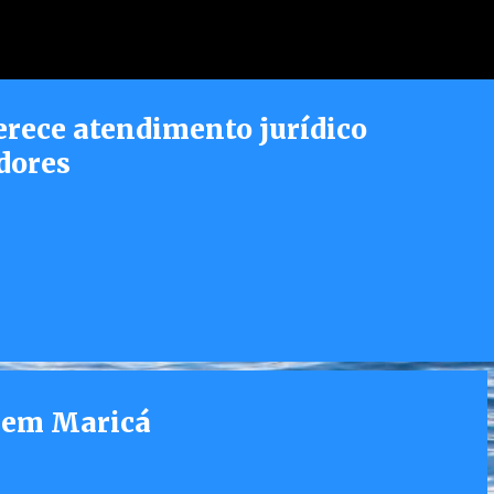
Pular para o conteúdo principal
erece atendimento jurídico
dores
 em Maricá