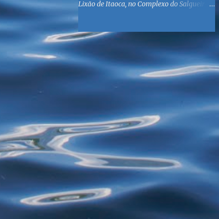
Lixão de Itaoca, no Complexo do Salgueiro,
às margens da Baía de Guanabara. O
objetivo é reunir suprimentos para os ex-
catadores locais, como comida e material
higiênico, além de atendimento médico. O
Fórum Local espera contar com a
participação de ONGs locais e da população
do município. Aos interessados em
participar, basta se dirigir à Rua Dr.
Feliciano Sodré 82, Sala 104 – Centro, no
horário 9h às 17h, de segunda a sexta. Mais
informações também podem ser obtidas
pelo telefone (21) 3474-1004 e pelo e-mail
agenda21sg@r7.com . O Lixão do Salgueiro
foi fechado em fevereiro por determinação
do Governo Federal, que está instituindo o
fim de lixões no Brasil até 2014. Os
habitantes da região que viviam do lixo há
mais de 40 anos - selecionando roupas e