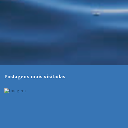
o
s
Postagens mais visitadas