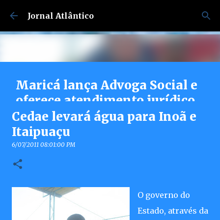
Pular para o conteúdo principal
Jornal Atlântico
Maricá lança Advoga Social e
oferece atendimento jurídico
gratuito e online 24h para
Cedae levará água para Inoã e
moradores
Itaipuaçu
7/30/2026 04:53:00 PM
6/07/2011 08:01:00 PM
0
O governo do
Estado, através da