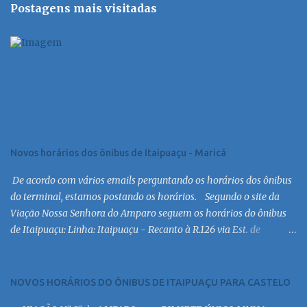
Postagens mais visitadas
Novos horários dos ônibus de Itaipuaçu - Maricá
De acordo com vários emails perguntando os horários dos ônibus
do terminal, estamos postando os horários. Segundo o site da
Viação Nossa Senhora do Amparo seguem os horários do ônibus
de Itaipuaçu: Linha: Itaipuaçu - Recanto à R.126 via Est. de
Itaipuaçu Saída Itaipuaçu - Recanto Dias úteis
6:30 MC 7:30 MC 8:30 MC 9:30 MC 10:30 MC 11:30 MC 12:30 MC
13:30 MC 14:30 MC 15:30 MC 16:30 MC 17:00 MC 17:30 MC 18:30 MC
NOVOS HORÁRIOS DO ÔNIBUS DE ITAIPUAÇU PARA CASTELO
19:00 MC 19:30 MC 20:30 MC 21:00 MC 21:30 MC 23:00 MC 6:30