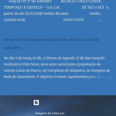
VIAÇÃO Nª Sª do AMPARO BILHETE ÚNICO LINHA:
MC 8:30 MC 10:30 MC 12:30 MC 14:30 MC 15:30 MC 16:30 MC 17:30
ITAIPUAÇU X CASTELO – S.A. C.H. DE SEG a SEX a
MC 18:30 MC 19:30 MC 20:30 MC 21:30 MC 6:30 MC 7:30 MC 8:30
partir do dia 15/03/2010 Saídas Recanto Saídas
MC 9:30 MC 10:30 MC 11:30 MC 12:30 MC 13:30 MC 14:30 MC 15:30
Castelo 04:10 06:00 05:00 ...
MC 16:30 MC 17:30 MC 18:30 MC 19:30 MC 20:30 MC 21:30 MC
Linha: R.126 via Est. de Itaipiaçu à Itaipuaçu - Recanto Saída
R.126...
Fórum de São Gonçalo realizará ação social no Lixão de
Salgueiro
No dia 5 de maio, às 8h, o Fórum da Agenda 21 de São Gonçalo
realizará a Vida Nova, uma ação social para a população do
extinto Lixão de Itaoca, no Complexo do Salgueiro, às margens da
Baía de Guanabara. O objetivo é reunir suprimentos para os ex-
catadores locais, como comida e material higiênico, além de
atendimento médico. O Fórum Local espera contar com a
participação de ONGs locais e da população do município. Aos
interessados em participar, basta se dirigir à Rua Dr. Feliciano
Tecnologia do Blogger
Sodré 82, Sala 104 – Centro, no horário 9h às 17h, de segunda a
Imagens de tema por
MichaelJay
sexta. Mais informações também podem ser obtidas pelo telefone