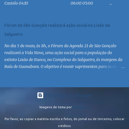
Castelo 04:10 06:00 05:00 ...
MC 16:30 MC 17:30 MC 18:30 MC 19:30 MC 20:30 MC 21:30 MC
Linha: R.126 via Est. de Itaipiaçu à Itaipuaçu - Recanto Saída
R.126...
Fórum de São Gonçalo realizará ação social no Lixão de
Salgueiro
No dia 5 de maio, às 8h, o Fórum da Agenda 21 de São Gonçalo
realizará a Vida Nova, uma ação social para a população do
extinto Lixão de Itaoca, no Complexo do Salgueiro, às margens da
Baía de Guanabara. O objetivo é reunir suprimentos para os ex-
catadores locais, como comida e material higiênico, além de
atendimento médico. O Fórum Local espera contar com a
participação de ONGs locais e da população do município. Aos
interessados em participar, basta se dirigir à Rua Dr. Feliciano
Tecnologia do Blogger
Sodré 82, Sala 104 – Centro, no horário 9h às 17h, de segunda a
Imagens de tema por
MichaelJay
sexta. Mais informações também podem ser obtidas pelo telefone
(21) 3474-1004 e pelo e-mail agenda21sg@r7.com . O Lixão do
Por favor, ao copiar a matéria escrita e fotos, do jornal ou de terceiros, colocar
Salgueiro foi fechado em fevereiro por determinação do Governo
créditos.
Federal, que está instituindo o fim de lixões no Brasil até 2014. Os