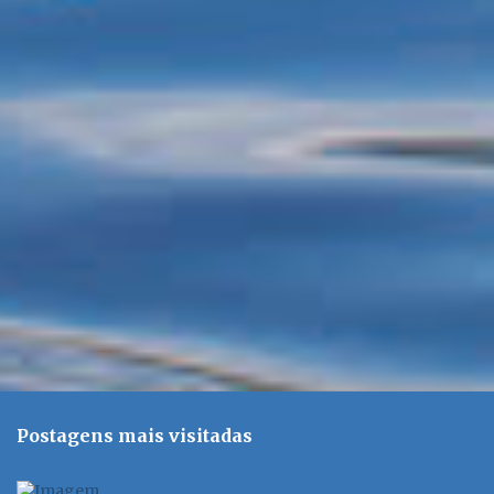
t
á
r
i
o
s
Postagens mais visitadas