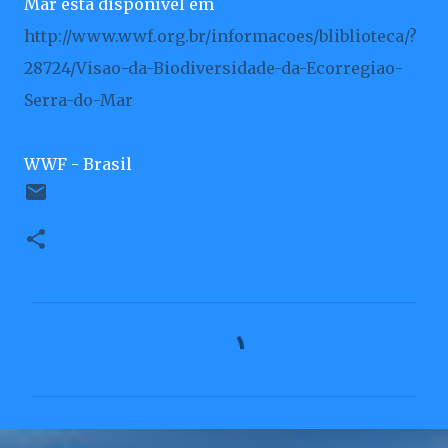
Mar está disponível em
http://www.wwf.org.br/informacoes/bliblioteca/?
28724/Visao-da-Biodiversidade-da-Ecorregiao-
Serra-do-Mar
WWF - Brasil
C
o
m
e
n