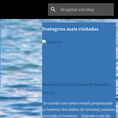
Postagens mais visitadas
Novos horários dos ônibus de Itaipuaçu -
Maricá
De acordo com vários emails perguntando
os horários dos ônibus do terminal, estamos
postando os horários. Segundo o site da