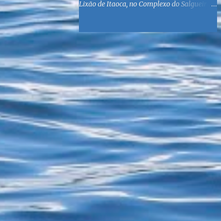
Lixão de Itaoca, no Complexo do Salgueiro,
às margens da Baía de Guanabara. O
objetivo é reunir suprimentos para os ex-
catadores locais, como comida e material
higiênico, além de atendimento médico. O
Fórum Local espera contar com a
participação de ONGs locais e da população
do município. Aos interessados em
participar, basta se dirigir à Rua Dr.
Feliciano Sodré 82, Sala 104 – Centro, no
horário 9h às 17h, de segunda a sexta. Mais
informações também podem ser obtidas
pelo telefone (21) 3474-1004 e pelo e-mail
agenda21sg@r7.com . O Lixão do Salgueiro
foi fechado em fevereiro por determinação
do Governo Federal, que está instituindo o
fim de lixões no Brasil até 2014. Os
habitantes da região que viviam do lixo há
mais de 40 anos - selecionando roupas e