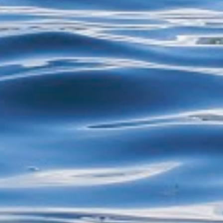
restos de alimentos para reciclagem, por
exemplo - estão proibidos de exercer
atividades de garimpagem. De acor...