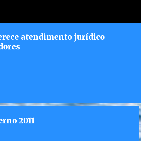
Pular para o conteúdo principal
erece atendimento jurídico
dores
erno 2011