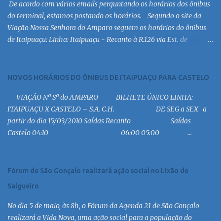
De acordo com vários emails perguntando os horários dos ônibus
do terminal, estamos postando os horários. Segundo o site da
Viação Nossa Senhora do Amparo seguem os horários do ônibus
de Itaipuaçu: Linha: Itaipuaçu - Recanto à R.126 via Est. de
Itaipuaçu Saída Itaipuaçu - Recanto Dias úteis
6:30 MC 7:30 MC 8:30 MC 9:30 MC 10:30 MC 11:30 MC 12:30 MC
13:30 MC 14:30 MC 15:30 MC 16:30 MC 17:00 MC 17:30 MC 18:30 MC
NOVOS HORÁRIOS DO ÔNIBUS DE ITAIPUAÇU PARA CASTELO
19:00 MC 19:30 MC 20:30 MC 21:00 MC 21:30 MC 23:00 MC 6:30
VIAÇÃO Nª Sª do AMPARO BILHETE ÚNICO LINHA:
MC 8:30 MC 10:30 MC 12:30 MC 14:30 MC 15:30 MC 16:30 MC 17:30
ITAIPUAÇU X CASTELO – S.A. C.H. DE SEG a SEX a
MC 18:30 MC 19:30 MC 20:30 MC 21:30 MC 6:30 MC 7:30 MC 8:30
partir do dia 15/03/2010 Saídas Recanto Saídas
MC 9:30 MC 10:30 MC 11:30 MC 12:30 MC 13:30 MC 14:30 MC 15:30
Castelo 04:10 06:00 05:00 ...
MC 16:30 MC 17:30 MC 18:30 MC 19:30 MC 20:30 MC 21:30 MC
Linha: R.126 via Est. de Itaipiaçu à Itaipuaçu - Recanto Saída
R.126...
Fórum de São Gonçalo realizará ação social no Lixão de
Salgueiro
No dia 5 de maio, às 8h, o Fórum da Agenda 21 de São Gonçalo
realizará a Vida Nova, uma ação social para a população do