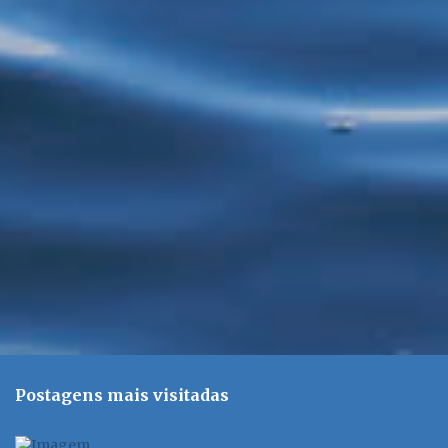
t
á
r
i
o
s
Postagens mais visitadas