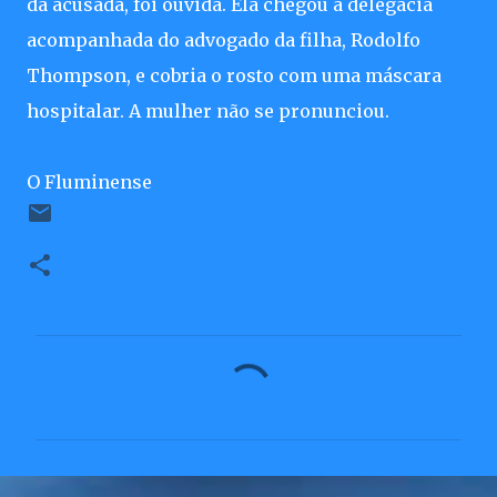
da acusada, foi ouvida. Ela chegou à delegacia
acompanhada do advogado da filha, Rodolfo
Thompson, e cobria o rosto com uma máscara
hospitalar. A mulher não se pronunciou.
O Fluminense
C
o
m
e
n