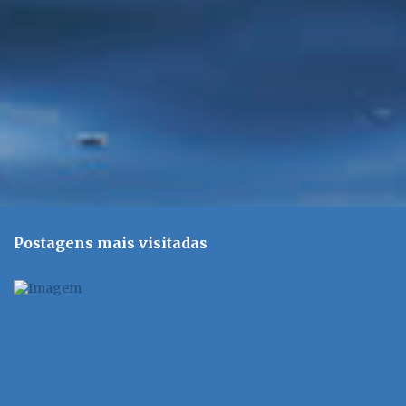
o
s
Postagens mais visitadas