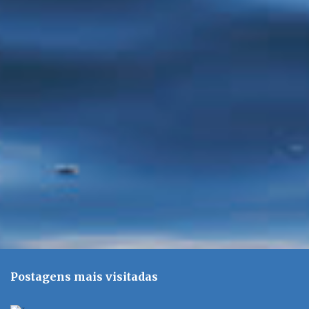
n
t
á
r
i
o
s
Postagens mais visitadas