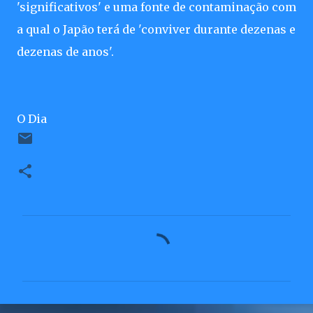
'significativos' e uma fonte de contaminação com
a qual o Japão terá de 'conviver durante dezenas e
dezenas de anos'.
O Dia
C
o
m
e