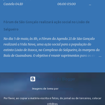
Castelo 04:10 06:00 05:00 ...
MC 16:30 MC 17:30 MC 18:30 MC 19:30 MC 20:30 MC 21:30 MC
Linha: R.126 via Est. de Itaipiaçu à Itaipuaçu - Recanto Saída
R.126...
Fórum de São Gonçalo realizará ação social no Lixão de
Salgueiro
No dia 5 de maio, às 8h, o Fórum da Agenda 21 de São Gonçalo
realizará a Vida Nova, uma ação social para a população do
extinto Lixão de Itaoca, no Complexo do Salgueiro, às margens da
Baía de Guanabara. O objetivo é reunir suprimentos para os ex-
catadores locais, como comida e material higiênico, além de
atendimento médico. O Fórum Local espera contar com a
participação de ONGs locais e da população do município. Aos
interessados em participar, basta se dirigir à Rua Dr. Feliciano
Tecnologia do Blogger
Sodré 82, Sala 104 – Centro, no horário 9h às 17h, de segunda a
Imagens de tema por
MichaelJay
sexta. Mais informações também podem ser obtidas pelo telefone
(21) 3474-1004 e pelo e-mail agenda21sg@r7.com . O Lixão do
Por favor, ao copiar a matéria escrita e fotos, do jornal ou de terceiros, colocar
Salgueiro foi fechado em fevereiro por determinação do Governo
créditos.