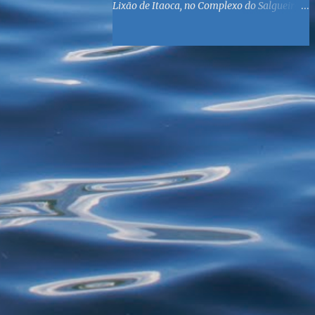
Lixão de Itaoca, no Complexo do Salgueiro,
às margens da Baía de Guanabara. O
objetivo é reunir suprimentos para os ex-
catadores locais, como comida e material
higiênico, além de atendimento médico. O
Fórum Local espera contar com a
participação de ONGs locais e da população
do município. Aos interessados em
participar, basta se dirigir à Rua Dr.
Feliciano Sodré 82, Sala 104 – Centro, no
horário 9h às 17h, de segunda a sexta. Mais
informações também podem ser obtidas
pelo telefone (21) 3474-1004 e pelo e-mail
agenda21sg@r7.com . O Lixão do Salgueiro
foi fechado em fevereiro por determinação
do Governo Federal, que está instituindo o
fim de lixões no Brasil até 2014. Os
habitantes da região que viviam do lixo há
mais de 40 anos - selecionando roupas e