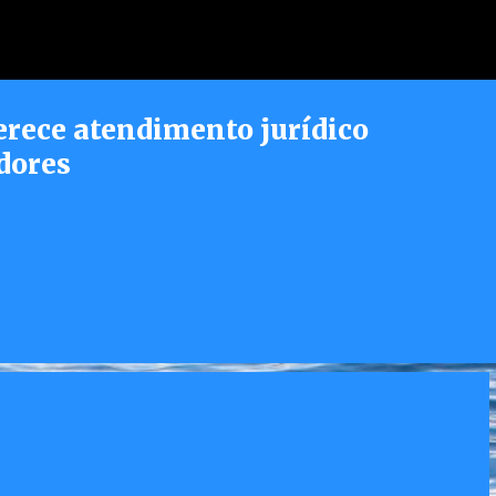
Pular para o conteúdo principal
erece atendimento jurídico
dores