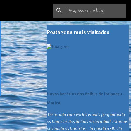
Postagens mais visitadas
Novos horários dos ônibus de Itaipuaçu -
Maricá
De acordo com vários emails perguntando
os horários dos ônibus do terminal, estamos
postando os horários. Segundo o site da