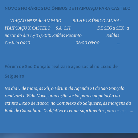
13:30 MC 14:30 MC 15:30 MC 16:30 MC 17:00 MC 17:30 MC 18:30 MC
NOVOS HORÁRIOS DO ÔNIBUS DE ITAIPUAÇU PARA CASTELO
19:00 MC 19:30 MC 20:30 MC 21:00 MC 21:30 MC 23:00 MC 6:30
VIAÇÃO Nª Sª do AMPARO BILHETE ÚNICO LINHA:
MC 8:30 MC 10:30 MC 12:30 MC 14:30 MC 15:30 MC 16:30 MC 17:30
ITAIPUAÇU X CASTELO – S.A. C.H. DE SEG a SEX a
MC 18:30 MC 19:30 MC 20:30 MC 21:30 MC 6:30 MC 7:30 MC 8:30
partir do dia 15/03/2010 Saídas Recanto Saídas
MC 9:30 MC 10:30 MC 11:30 MC 12:30 MC 13:30 MC 14:30 MC 15:30
Castelo 04:10 06:00 05:00 ...
MC 16:30 MC 17:30 MC 18:30 MC 19:30 MC 20:30 MC 21:30 MC
Linha: R.126 via Est. de Itaipiaçu à Itaipuaçu - Recanto Saída
R.126...
Fórum de São Gonçalo realizará ação social no Lixão de
Salgueiro
No dia 5 de maio, às 8h, o Fórum da Agenda 21 de São Gonçalo
realizará a Vida Nova, uma ação social para a população do
extinto Lixão de Itaoca, no Complexo do Salgueiro, às margens da
Baía de Guanabara. O objetivo é reunir suprimentos para os ex-
catadores locais, como comida e material higiênico, além de
atendimento médico. O Fórum Local espera contar com a
participação de ONGs locais e da população do município. Aos