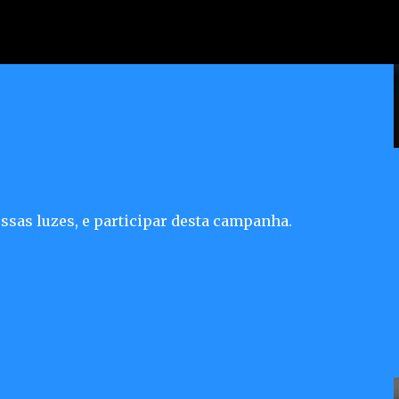
Pular para o conteúdo principal
erece atendimento jurídico
dores
ssas luzes, e participar desta campanha.