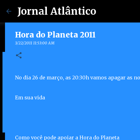
Jornal Atlântico
Hora do Planeta 2011
3/22/2011 11:53:00 AM
Maricá lança Advoga Social e of
gratuito e online 24h para mora
No dia 26 de março, as 20:30h vamos apagar as no
7/30/2026 04:53:00 PM
0
Em sua vida
Como você pode apoiar a Hora do Planeta