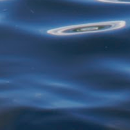
mais de 40 anos - selecionando roupas e
restos de alimentos para reciclagem, por
exemplo - estão proibidos de exercer
atividades de garimpagem. De acor...