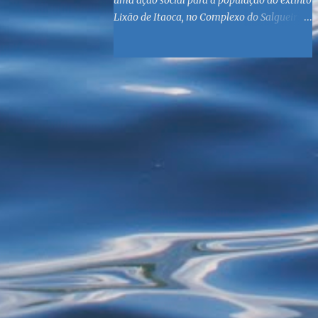
uma ação social para a população do extinto
Lixão de Itaoca, no Complexo do Salgueiro,
às margens da Baía de Guanabara. O
objetivo é reunir suprimentos para os ex-
catadores locais, como comida e material
higiênico, além de atendimento médico. O
Fórum Local espera contar com a
participação de ONGs locais e da população
do município. Aos interessados em
participar, basta se dirigir à Rua Dr.
Feliciano Sodré 82, Sala 104 – Centro, no
horário 9h às 17h, de segunda a sexta. Mais
informações também podem ser obtidas
pelo telefone (21) 3474-1004 e pelo e-mail
agenda21sg@r7.com . O Lixão do Salgueiro
foi fechado em fevereiro por determinação
do Governo Federal, que está instituindo o
fim de lixões no Brasil até 2014. Os
habitantes da região que viviam do lixo há