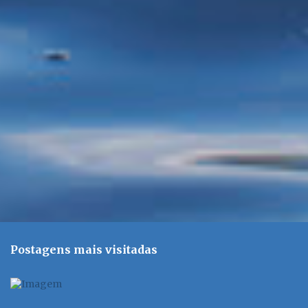
á
r
i
o
s
Postagens mais visitadas