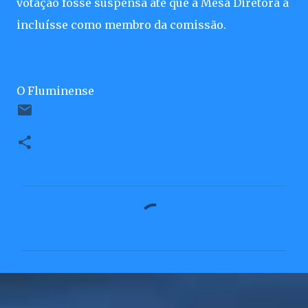
votação fosse suspensa até que a Mesa Diretora a
incluísse como membro da comissão.
O Fluminense
C
o
m
e
n
t