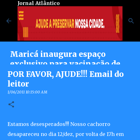
Jornal Atlântico
Pular para o conteúdo principal
Maricá inaugura espaço
exclusivo para vacinação de
pessoas autistas no Centro de
POR FAVOR, AJUDE!!! Email do
Vacinação Integrada
leitor
8/07/2026 08:37:00 PM
1/06/2011 10:15:00 AM
0
Estamos desesperados!!! Nosso cachorro
desapareceu no dia 12/dez, por volta de 17h em