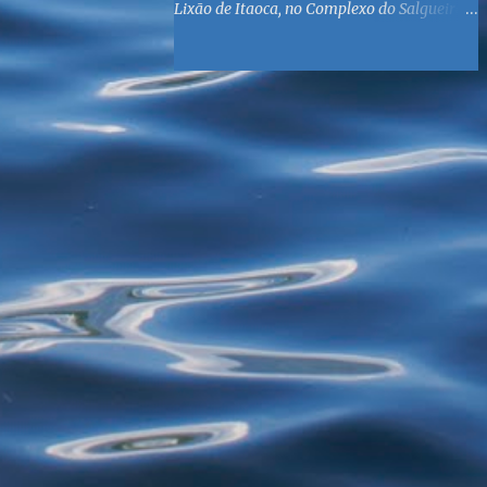
Lixão de Itaoca, no Complexo do Salgueiro,
às margens da Baía de Guanabara. O
objetivo é reunir suprimentos para os ex-
catadores locais, como comida e material
higiênico, além de atendimento médico. O
Fórum Local espera contar com a
participação de ONGs locais e da população
do município. Aos interessados em
participar, basta se dirigir à Rua Dr.
Feliciano Sodré 82, Sala 104 – Centro, no
horário 9h às 17h, de segunda a sexta. Mais
informações também podem ser obtidas
pelo telefone (21) 3474-1004 e pelo e-mail
agenda21sg@r7.com . O Lixão do Salgueiro
foi fechado em fevereiro por determinação
do Governo Federal, que está instituindo o
fim de lixões no Brasil até 2014. Os
habitantes da região que viviam do lixo há
mais de 40 anos - selecionando roupas e