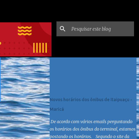
Postagens mais visitadas
Novos horários dos ônibus de Itaipuaçu -
Maricá
De acordo com vários emails perguntando
os horários dos ônibus do terminal, estamos
postando os horários. Segundo o site da