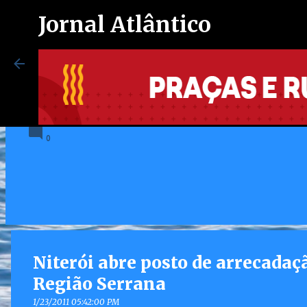
Jornal Atlântico
Maricá inaugura espaço exclusi
autistas no Centro de Vacinação
8/07/2026 08:37:00 PM
0
Niterói abre posto de arrecadaç
Região Serrana
1/23/2011 05:42:00 PM