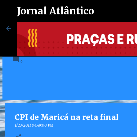
Jornal Atlântico
Maricá inaugura espaço exclusi
autistas no Centro de Vacinação
8/07/2026 08:37:00 PM
0
CPI de Maricá na reta final
1/23/2011 04:49:00 PM