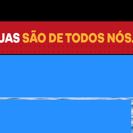
Pular para o conteúdo principal
vo para vacinação de pessoas
 Integrada