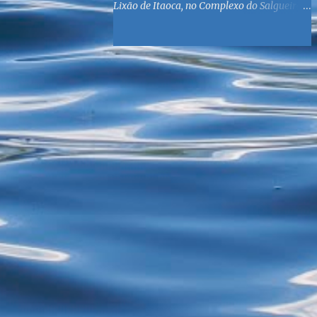
Lixão de Itaoca, no Complexo do Salgueiro,
às margens da Baía de Guanabara. O
objetivo é reunir suprimentos para os ex-
catadores locais, como comida e material
higiênico, além de atendimento médico. O
Fórum Local espera contar com a
participação de ONGs locais e da população
do município. Aos interessados em
participar, basta se dirigir à Rua Dr.
Feliciano Sodré 82, Sala 104 – Centro, no
horário 9h às 17h, de segunda a sexta. Mais
informações também podem ser obtidas
pelo telefone (21) 3474-1004 e pelo e-mail
agenda21sg@r7.com . O Lixão do Salgueiro
foi fechado em fevereiro por determinação
do Governo Federal, que está instituindo o
fim de lixões no Brasil até 2014. Os
habitantes da região que viviam do lixo há
mais de 40 anos - selecionando roupas e