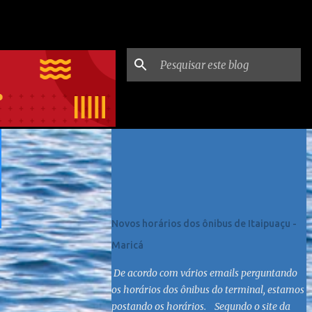
Postagens mais visitadas
Novos horários dos ônibus de Itaipuaçu -
Maricá
De acordo com vários emails perguntando
os horários dos ônibus do terminal, estamos
postando os horários. Segundo o site da