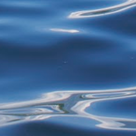
restos de alimentos para reciclagem, por
exemplo - estão proibidos de exercer
atividades de garimpagem. De acor...