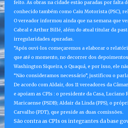
feito. As obras na cidade estão paradas por falta
conhecido também como Caiu Motorista (PSC), rel
O vereador informou ainda que na semana que vem
Cabral e Arthur Billé, além do atual titular da pa
irregularidades apuradas.
“Após ouvi-los começaremos a elaborar o relatório
que até o momento, no decorrer dos depoimento
Washington Siqueira, o Quaquá, e por isso, ele n
“Não consideramos necessário”, justificou o parl
De acordo com Aldair, dos 11 vereadores da Câmar
e apoiam as CPIs : o presidente da Casa, Luciano R
Maricaense (PSDB); Aldair da Linda (PPS), o próp
Carvalho (PDT), que preside as duas comissões.
São contra as CPIs os integrantes da base go