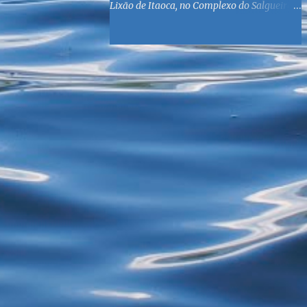
Lixão de Itaoca, no Complexo do Salgueiro,
às margens da Baía de Guanabara. O
objetivo é reunir suprimentos para os ex-
catadores locais, como comida e material
higiênico, além de atendimento médico. O
Fórum Local espera contar com a
participação de ONGs locais e da população
do município. Aos interessados em
participar, basta se dirigir à Rua Dr.
Feliciano Sodré 82, Sala 104 – Centro, no
horário 9h às 17h, de segunda a sexta. Mais
informações também podem ser obtidas
pelo telefone (21) 3474-1004 e pelo e-mail
agenda21sg@r7.com . O Lixão do Salgueiro
foi fechado em fevereiro por determinação
do Governo Federal, que está instituindo o
fim de lixões no Brasil até 2014. Os
habitantes da região que viviam do lixo há
mais de 40 anos - selecionando roupas e