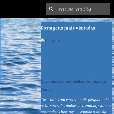
Postagens mais visitadas
Novos horários dos ônibus de Itaipuaçu -
Maricá
De acordo com vários emails perguntando
os horários dos ônibus do terminal, estamos
postando os horários. Segundo o site da