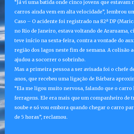
“Já vi uma batida onde cinco jovens que estavam 
carros ainda vem em alta velocidade”, lembrou um
Caso – O acidente foi registrado na 82ª DP (Maricá
no Rio de Janeiro, estava voltando de Araruama,
teve início na sexta-feira, contra a vontade do aux
região dos lagos neste fim de semana. A colisão a
ajudou a socorrer o sobrinho.
Mas a primeira pessoa a ser avisada foi o chefe d
anos, que recebeu uma ligação de Bárbara aproxim
“Ela me ligou muito nervosa, falando que o carro 
ferragens. Ele era mais que um companheiro de t
soube e só vou embora quando chegar o carro pa
de 5 horas”, reclamou.