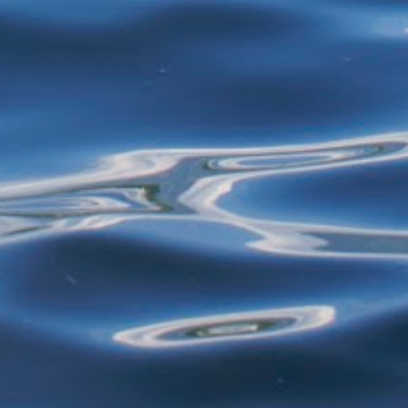
restos de alimentos para reciclagem, por
exemplo - estão proibidos de exercer
atividades de garimpagem. De acor...