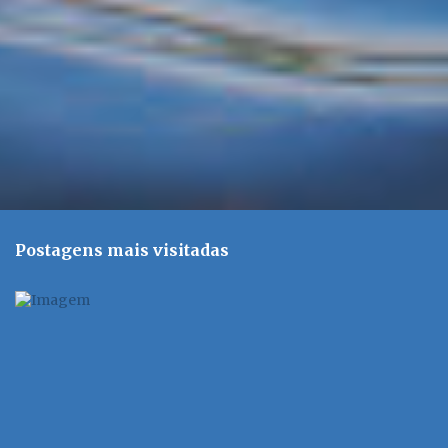
o
s
Postagens mais visitadas