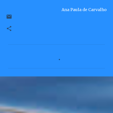
Ana Paula de Carvalho
C
o
m
e
n
t
á
r
i