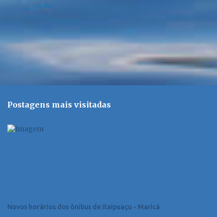
s
Postagens mais visitadas
Novos horários dos ônibus de Itaipuaçu - Maricá