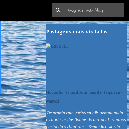
Postagens mais visitadas
Novos horários dos ônibus de Itaipuaçu -
Maricá
De acordo com vários emails perguntando
os horários dos ônibus do terminal, estamos
postando os horários. Segundo o site da