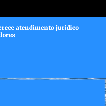
Pular para o conteúdo principal
erece atendimento jurídico
dores