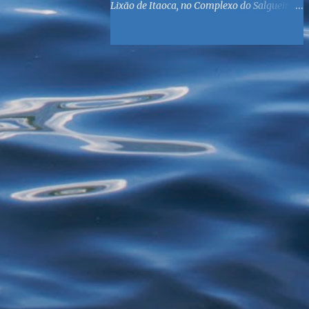
Lixão de Itaoca, no Complexo do Salgueiro,
às margens da Baía de Guanabara. O
objetivo é reunir suprimentos para os ex-
catadores locais, como comida e material
higiênico, além de atendimento médico. O
Fórum Local espera contar com a
participação de ONGs locais e da população
do município. Aos interessados em
participar, basta se dirigir à Rua Dr.
Feliciano Sodré 82, Sala 104 – Centro, no
horário 9h às 17h, de segunda a sexta. Mais
informações também podem ser obtidas
pelo telefone (21) 3474-1004 e pelo e-mail
agenda21sg@r7.com . O Lixão do Salgueiro
foi fechado em fevereiro por determinação
do Governo Federal, que está instituindo o
fim de lixões no Brasil até 2014. Os
habitantes da região que viviam do lixo há
mais de 40 anos - selecionando roupas e