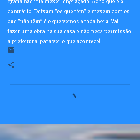
grana não iria mexer, engraçado! Acho que é o
contrário. Deixam "os que têm" e mexem com os
que "não têm" é o que vemos a toda hora! Vai
fazer uma obra na sua casa e não peça permissão
a prefeitura para ver o que acontece!
C
o
m
e
n
t