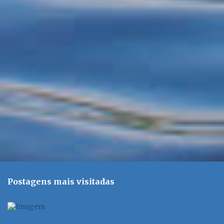
á
r
i
o
s
Postagens mais visitadas