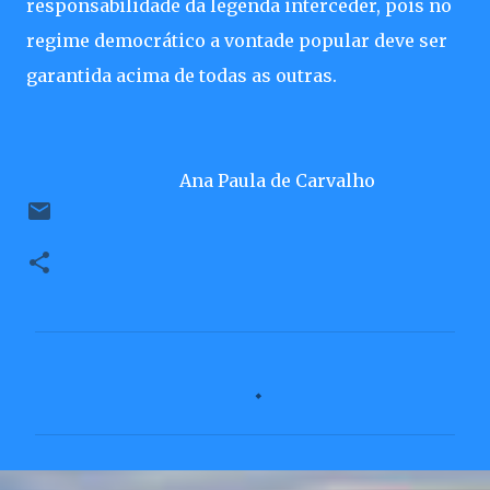
responsabilidade da legenda interceder, pois no
regime democrático a vontade popular deve ser
garantida acima de todas as outras.
Ana Paula de Carvalho
C
o
m
e
n