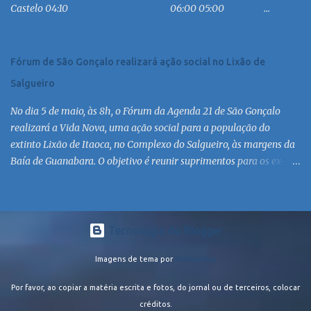
Castelo 04:10 06:00 05:00 ...
MC 16:30 MC 17:30 MC 18:30 MC 19:30 MC 20:30 MC 21:30 MC
Linha: R.126 via Est. de Itaipiaçu à Itaipuaçu - Recanto Saída
R.126...
Fórum de São Gonçalo realizará ação social no Lixão de
Salgueiro
No dia 5 de maio, às 8h, o Fórum da Agenda 21 de São Gonçalo
realizará a Vida Nova, uma ação social para a população do
extinto Lixão de Itaoca, no Complexo do Salgueiro, às margens da
Baía de Guanabara. O objetivo é reunir suprimentos para os ex-
catadores locais, como comida e material higiênico, além de
atendimento médico. O Fórum Local espera contar com a
participação de ONGs locais e da população do município. Aos
interessados em participar, basta se dirigir à Rua Dr. Feliciano
Tecnologia do Blogger
Sodré 82, Sala 104 – Centro, no horário 9h às 17h, de segunda a
Imagens de tema por
MichaelJay
sexta. Mais informações também podem ser obtidas pelo telefone
(21) 3474-1004 e pelo e-mail agenda21sg@r7.com . O Lixão do
Por favor, ao copiar a matéria escrita e fotos, do jornal ou de terceiros, colocar
Salgueiro foi fechado em fevereiro por determinação do Governo
créditos.