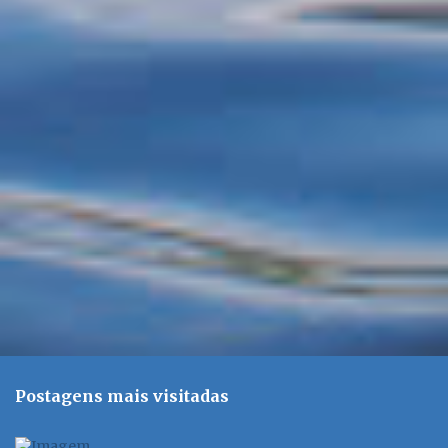
t
á
r
i
o
s
Postagens mais visitadas