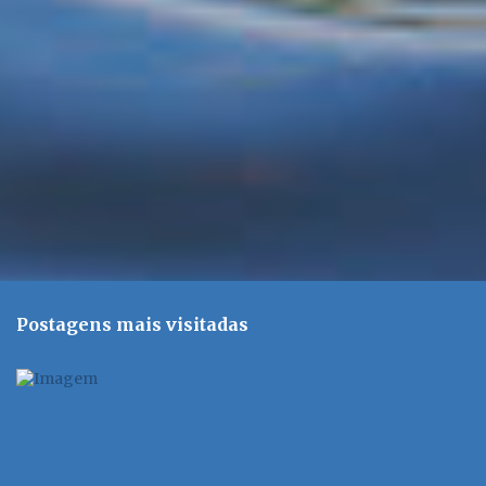
i
o
s
Postagens mais visitadas