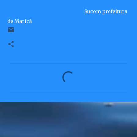
Sucom prefeitura
de Maricá
C
o
m
e
n
t
á
r