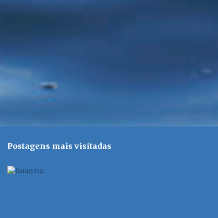
i
o
s
Postagens mais visitadas