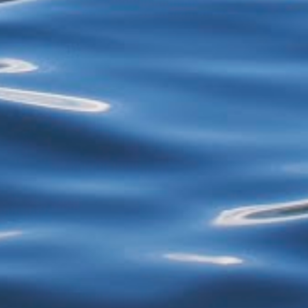
restos de alimentos para reciclagem, por
exemplo - estão proibidos de exercer
atividades de garimpagem. De acor...