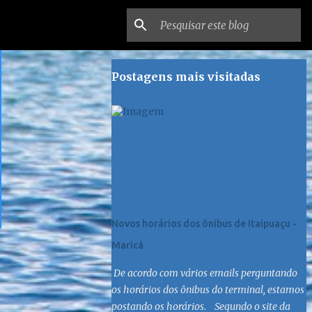
Postagens mais visitadas
Novos horários dos ônibus de Itaipuaçu -
Maricá
De acordo com vários emails perguntando
os horários dos ônibus do terminal, estamos
postando os horários. Segundo o site da