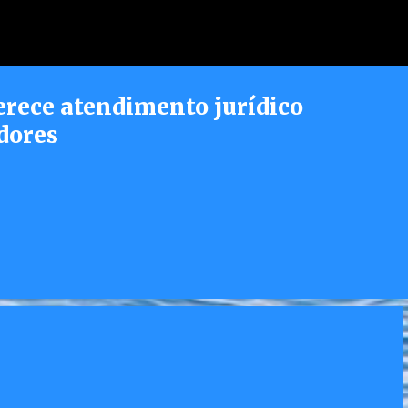
Pular para o conteúdo principal
erece atendimento jurídico
dores