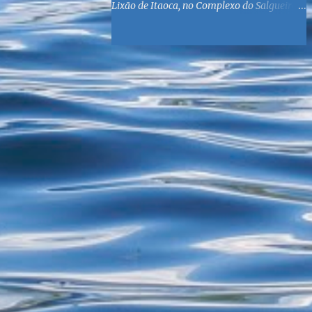
Lixão de Itaoca, no Complexo do Salgueiro,
às margens da Baía de Guanabara. O
objetivo é reunir suprimentos para os ex-
catadores locais, como comida e material
higiênico, além de atendimento médico. O
Fórum Local espera contar com a
participação de ONGs locais e da população
do município. Aos interessados em
participar, basta se dirigir à Rua Dr.
Feliciano Sodré 82, Sala 104 – Centro, no
horário 9h às 17h, de segunda a sexta. Mais
informações também podem ser obtidas
pelo telefone (21) 3474-1004 e pelo e-mail
agenda21sg@r7.com . O Lixão do Salgueiro
foi fechado em fevereiro por determinação
do Governo Federal, que está instituindo o
fim de lixões no Brasil até 2014. Os
habitantes da região que viviam do lixo há
mais de 40 anos - selecionando roupas e