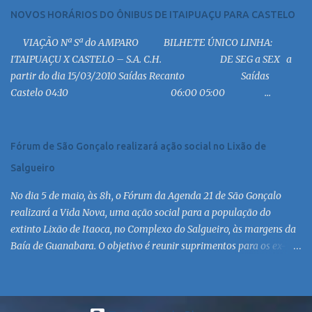
13:30 MC 14:30 MC 15:30 MC 16:30 MC 17:00 MC 17:30 MC 18:30 MC
NOVOS HORÁRIOS DO ÔNIBUS DE ITAIPUAÇU PARA CASTELO
19:00 MC 19:30 MC 20:30 MC 21:00 MC 21:30 MC 23:00 MC 6:30
VIAÇÃO Nª Sª do AMPARO BILHETE ÚNICO LINHA:
MC 8:30 MC 10:30 MC 12:30 MC 14:30 MC 15:30 MC 16:30 MC 17:30
ITAIPUAÇU X CASTELO – S.A. C.H. DE SEG a SEX a
MC 18:30 MC 19:30 MC 20:30 MC 21:30 MC 6:30 MC 7:30 MC 8:30
partir do dia 15/03/2010 Saídas Recanto Saídas
MC 9:30 MC 10:30 MC 11:30 MC 12:30 MC 13:30 MC 14:30 MC 15:30
Castelo 04:10 06:00 05:00 ...
MC 16:30 MC 17:30 MC 18:30 MC 19:30 MC 20:30 MC 21:30 MC
Linha: R.126 via Est. de Itaipiaçu à Itaipuaçu - Recanto Saída
R.126...
Fórum de São Gonçalo realizará ação social no Lixão de
Salgueiro
No dia 5 de maio, às 8h, o Fórum da Agenda 21 de São Gonçalo
realizará a Vida Nova, uma ação social para a população do
extinto Lixão de Itaoca, no Complexo do Salgueiro, às margens da
Baía de Guanabara. O objetivo é reunir suprimentos para os ex-
catadores locais, como comida e material higiênico, além de
atendimento médico. O Fórum Local espera contar com a
participação de ONGs locais e da população do município. Aos